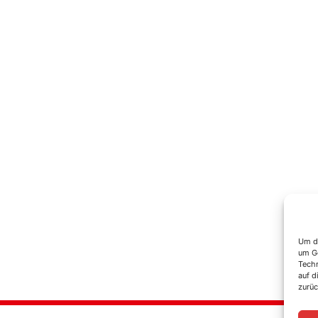
Um di
um Ge
Techn
auf d
zurüc