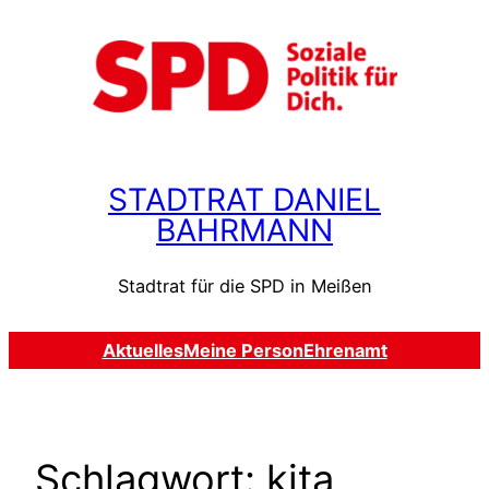
Zum
Inhalt
springen
STADTRAT DANIEL
BAHRMANN
Stadtrat für die SPD in Meißen
Aktuelles
Meine Person
Ehrenamt
Schlagwort:
kita