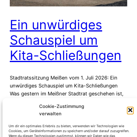
Ein unwürdiges
Schauspiel um
Kita-Schließungen
Stadtratssitzung Meißen vom 1. Juli 2026: Ein
unwürdiges Schauspiel um Kita-Schließungen
Was gestern im Meißner Stadtrat geschehen ist,
war ein politisches Trauerspiel. In der Sitzung
Cookie-Zustimmung
verhalfen Stimmen von CDU, FDP und der
verwalten
Wählervereinigung Freie Bürger einem Antrag der
AfD-Fraktion zulasten der integrativen Kita
Um dir ein optimales Erlebnis zu bieten, verwenden wir Technologien wie
Cookies, um Geräteinformationen zu speichern und/oder darauf zuzugreifen.
„Regenbogen“ zur Mehrheit.Als SPD-Stadtrat ist
Wenn du diesen Technologien zustimmst, können wir Daten wie das