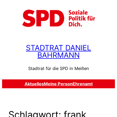
Zum
Inhalt
springen
STADTRAT DANIEL
BAHRMANN
Stadtrat für die SPD in Meißen
Aktuelles
Meine Person
Ehrenamt
Schlagwort:
frank