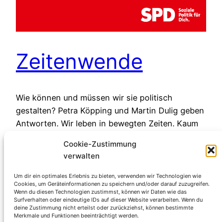
Zeitenwende
Wie können und müssen wir sie politisch
gestalten? Petra Köpping und Martin Dulig geben
Antworten. Wir leben in bewegten Zeiten. Kaum
jemand, der die Auswirkungen von Kriegen,
Cookie-Zustimmung
Klimaerwärmung, einer auf dem Kopf stehenden
verwalten
Alterspyramide und Fach- und
Arbeitskräftemangel noch nicht zu spüren
Um dir ein optimales Erlebnis zu bieten, verwenden wir Technologien wie
Cookies, um Geräteinformationen zu speichern und/oder darauf zuzugreifen.
bekommen hat. Politik ist dazu da, Probleme zu
Wenn du diesen Technologien zustimmst, können wir Daten wie das
lösen. Politikerinnen und Politiker können…
Surfverhalten oder eindeutige IDs auf dieser Website verarbeiten. Wenn du
deine Zustimmung nicht erteilst oder zurückziehst, können bestimmte
15. September 2023
Merkmale und Funktionen beeinträchtigt werden.