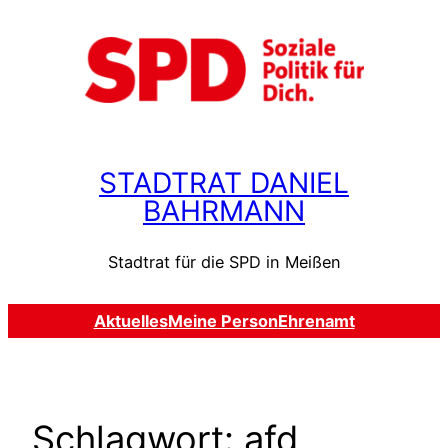
Zum
Inhalt
springen
STADTRAT DANIEL
BAHRMANN
Stadtrat für die SPD in Meißen
Aktuelles
Meine Person
Ehrenamt
Schlagwort:
afd