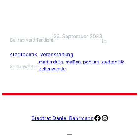
26. September 2023
Beitrag veröffentlicht
in
stadtpolitik
, 
veranstaltung
martin dulig
, 
meißen
, 
podium
, 
stadtpolitik
, 
Schlagwörter:
zeitenwende
facebook
Instagram
Stadtrat Daniel Bahrmann