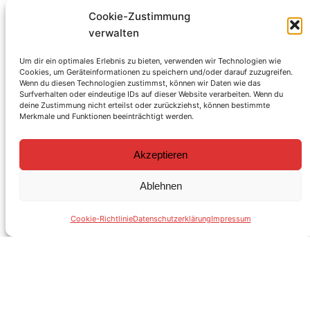
Bürgerstiftung 2015 bin ich mit dabei und
Cookie-Zustimmung
engagiere mich in der Bürgerstiftung und auch
verwalten
bei der Sanierung der Jahnhalle ab 2019 mit
vielen anderen zusammen. Daher ist dieser
Um dir ein optimales Erlebnis zu bieten, verwenden wir Technologien wie
Cookies, um Geräteinformationen zu speichern und/oder darauf zuzugreifen.
historische Moment etwas ganz Besonderes. Ich
Wenn du diesen Technologien zustimmst, können wir Daten wie das
freue mich sehr über diesen großen Schritt…
Surfverhalten oder eindeutige IDs auf dieser Website verarbeiten. Wenn du
deine Zustimmung nicht erteilst oder zurückziehst, können bestimmte
20. Mai 2025
Merkmale und Funktionen beeinträchtigt werden.
Akzeptieren
Ablehnen
Cookie-Richtlinie
Datenschutzerklärung
Impressum
facebook
Instagram
Stadtrat Daniel Bahrmann