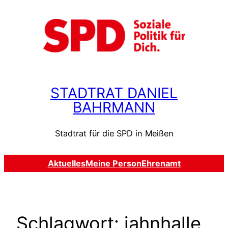
Zum
Inhalt
springen
STADTRAT DANIEL
BAHRMANN
Stadtrat für die SPD in Meißen
Aktuelles
Meine Person
Ehrenamt
Schlagwort:
jahnhalle