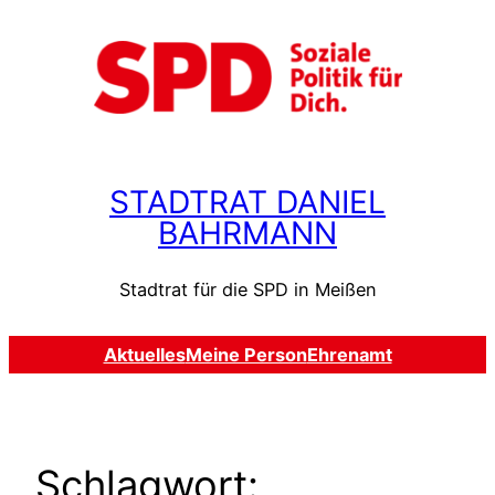
Zum
Inhalt
springen
STADTRAT DANIEL
BAHRMANN
Stadtrat für die SPD in Meißen
Aktuelles
Meine Person
Ehrenamt
Schlagwort: