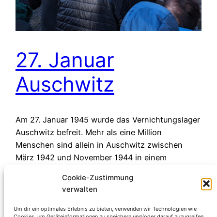
27. Januar
Auschwitz
Am 27. Januar 1945 wurde das Vernichtungslager
Auschwitz befreit. Mehr als eine Million
Menschen sind allein in Auschwitz zwischen
März 1942 und November 1944 in einem
beispiellosen Vernichtungswahn ermordet
Cookie-Zustimmung
worden. „Auschwitz“ steht heute als Synonym für
verwalten
den nationalsozialistischen Rassenwahn. Unser
Gedenken an diesem Tag gilt den Millionen
Um dir ein optimales Erlebnis zu bieten, verwenden wir Technologien wie
Cookies, um Geräteinformationen zu speichern und/oder darauf zuzugreifen.