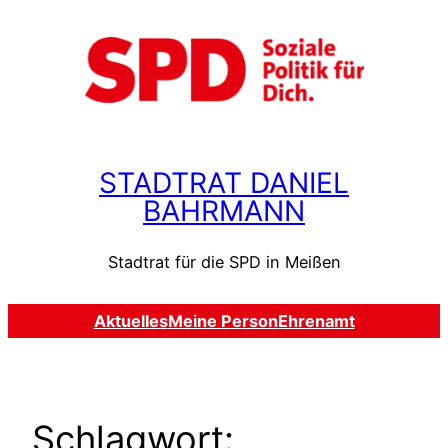
Zum
Inhalt
springen
STADTRAT DANIEL
BAHRMANN
Stadtrat für die SPD in Meißen
Aktuelles
Meine Person
Ehrenamt
Schlagwort: