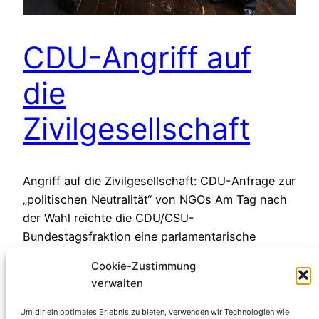
CDU-Angriff auf
die
Zivilgesellschaft
Angriff auf die Zivilgesellschaft: CDU-Anfrage zur
„politischen Neutralität“ von NGOs Am Tag nach
der Wahl reichte die CDU/CSU-
Bundestagsfraktion eine parlamentarische
Anfrage zur „politischen Neutralität staatlich
Cookie-Zustimmung
geförderter Organisationen“ ein (Drucksache
verwalten
20/15035). Der zeitliche Zusammenhang mit der
diffamierenden Äußerung von Friedrich Merz über
Um dir ein optimales Erlebnis zu bieten, verwenden wir Technologien wie