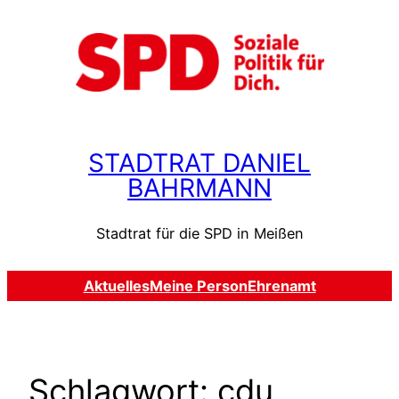
Zum
Inhalt
springen
STADTRAT DANIEL
BAHRMANN
Stadtrat für die SPD in Meißen
Aktuelles
Meine Person
Ehrenamt
Schlagwort:
cdu