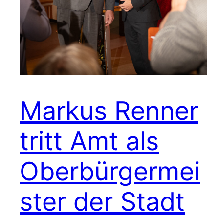
Markus Renner
tritt Amt als
Oberbürgermei
ster der Stadt